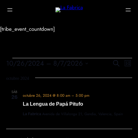
[tribe_event_countdown]
Na
10/26/2024
 – 
8/7/2026
Nave
Buscar
Eventos
Lista
de
Seleccionar
de
vis
octubre 2024
fecha.
de
búsq
SÁB
Ev
octubre 26, 2024 @ 8:00 am
–
5:00 pm
26
La Lengua de Papá Pitufo
y
Avenida de Villalonga 21, Gandia, Valencia, Spain
La Fabrica
vista